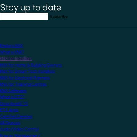
Stay up to date
*
indicates required field
Your email address
*
Explore KNX
What is KNX?
KNX for Installers
KNX for Home & Building Owners
KNX for Smart Tech Installers
KNX for Electrical Planners
KNX for Training Centres
KNX Software
What is ETS?
Download ETS
ETS Apps
Certified Devices
All Devices
Audio/Video Control
Energy Management