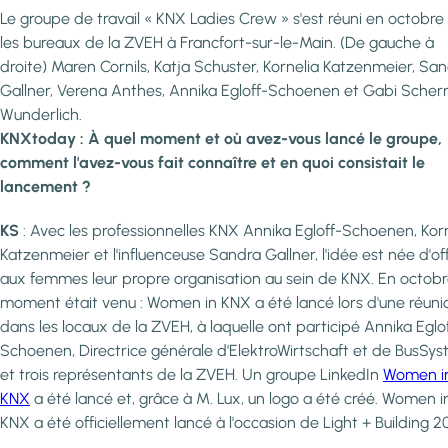
Le groupe de travail « KNX Ladies Crew » s'est réuni en octobre
les bureaux de la ZVEH à Francfort-sur-le-Main. (De gauche à
droite) Maren Cornils, Katja Schuster, Kornelia Katzenmeier, Sa
Gallner, Verena Anthes, Annika Egloff-Schoenen et Gabi Scher
Wunderlich.
KNXtoday : À quel moment et où avez-vous lancé le groupe,
comment l'avez-vous fait connaître et en quoi consistait le
lancement ?
KS
: Avec les professionnelles KNX Annika Egloff-Schoenen, Kor
Katzenmeier et l'influenceuse Sandra Gallner, l'idée est née d'off
aux femmes leur propre organisation au sein de KNX. En octobre
moment était venu : Women in KNX a été lancé lors d'une réuni
dans les locaux de la ZVEH, à laquelle ont participé Annika Eglo
Schoenen, Directrice générale d'ElektroWirtschaft et de BusSys
et trois représentants de la ZVEH. Un groupe LinkedIn
Women i
KNX
a été lancé et, grâce à M. Lux, un logo a été créé. Women i
KNX a été officiellement lancé à l'occasion de Light + Building 2