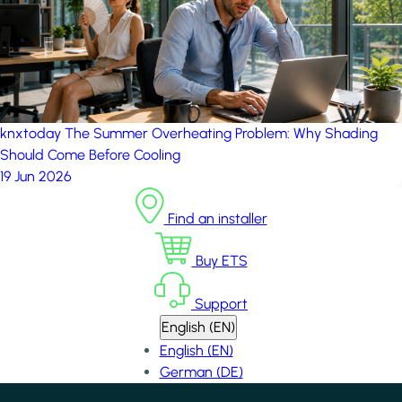
knxtoday
The Summer Overheating Problem: Why Shading
Should Come Before Cooling
19 Jun 2026
Find an installer
Buy ETS
Support
English (EN)
English (EN)
German (DE)