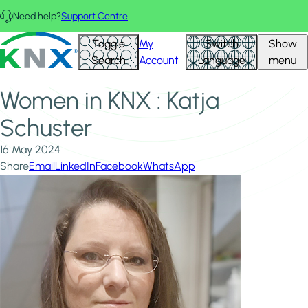
Skip to main content
Need help?
Support Centre
Home
News & Insights
KNX - Homepage
Toggle
My
Switch
Show
Women in KNX : Katja Schuster
Search
Account
Language
menu
Women in KNX : Katja
Schuster
16 May 2024
Share
Email
LinkedIn
Facebook
WhatsApp