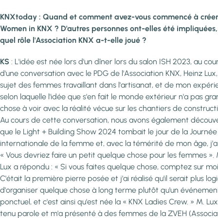
KNXtoday : Quand et comment avez-vous commencé à crée
Women in KNX ? D'autres personnes ont-elles été impliquées,
quel rôle l'Association KNX a-t-elle joué ?
KS
: L'idée est née lors d'un dîner lors du salon ISH 2023, au cou
d'une conversation avec le PDG de l'Association KNX, Heinz Lux,
sujet des femmes travaillant dans l'artisanat, et de mon expér
selon laquelle l'idée que s'en fait le monde extérieur n'a pas gr
chose à voir avec la réalité vécue sur les chantiers de construct
Au cours de cette conversation, nous avons également découv
que le Light + Building Show 2024 tombait le jour de la Journée
internationale de la femme et, avec la témérité de mon âge, j'ai 
« Vous devriez faire un petit quelque chose pour les femmes ». 
Lux a répondu : « Si vous faites quelque chose, comptez sur moi
C'était la première pierre posée et j'ai réalisé qu'il serait plus lo
d'organiser quelque chose à long terme plutôt qu'un événemen
ponctuel, et c'est ainsi qu'est née la « KNX Ladies Crew. » M. Lux
tenu parole et m'a présenté à des femmes de la ZVEH (Associa