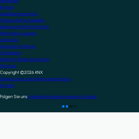
Hersteller
Partner
Ausbildungszentren
Freiberufliche Ausbilder
Wissenschaftliche Partner
Nationale Gruppen
Userclubs
Assoziierte Partner
Testlabore
NextGen Bildungsinstitute
Startups
Copyright ©2026 KNX
Footer
Datenschutz und Haftungsausschluss
Kontakt
Folgen Sie uns
LinkedIn
Facebook
Instagram
Youtube