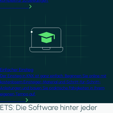
Komplexität zu bewältigen.
MMehr erfahren
Image
Einfacher Einstieg
Der Einstieg in KNX ist ganz einfach. Beginnen Sie online mit
kostenlosem Einsteiger-Material und Schritt-für-Schritt-
Anleitungen und bauen Sie praktische Fähigkeiten in Ihrem
eigenen Tempo auf.
Mehr erfahren
ETS: Die Software hinter jeder