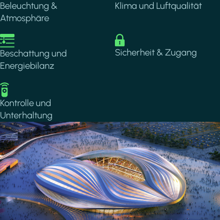
Beleuchtung &
Klima und Luftqualität
Atmosphäre
Image
Image
Sicherheit & Zugang
Beschattung und
Energiebilanz
Image
Kontrolle und
Unterhaltung