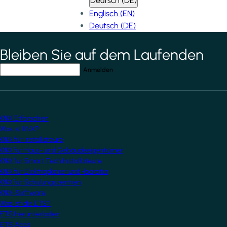
Deutsch (DE)
Englisch (EN)
Deutsch (DE)
Bleiben Sie auf dem Laufenden
*
indicates required field
Ihre E-Mail-Adresse
*
KNX Erforschen
Was ist KNX?
KNX für Installateure
KNX für Haus- und Gebäudeeigentümer
KNX für Smart Tech Installateure
KNX für Elektroplaner und -berater
KNX für Schulungszentren
KNX-Software
Was ist die ETS?
ETS herunterladen
ETS Apps