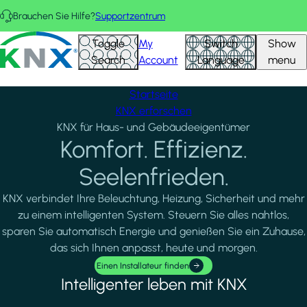
Direkt zum Inhalt
Brauchen Sie Hilfe?
Supportzentrum
AUSGEWÄHLTE PROJEKTE
Alle anzeigen
KNX - Homepage
Toggle
My
Switch
Show
Search
Account
Language
menu
Startseite
KNX erforschen
KNX für Haus- und Gebäudeeigentümer
Komfort. Effizienz.
Seelenfrieden.
KNX verbindet Ihre Beleuchtung, Heizung, Sicherheit und mehr
zu einem intelligenten System. Steuern Sie alles nahtlos,
sparen Sie automatisch Energie und genießen Sie ein Zuhause,
das sich Ihnen anpasst, heute und morgen.
Einen Installateur finden
Intelligenter leben mit KNX