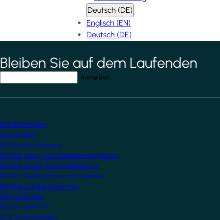
Deutsch (DE)
Englisch (EN)
Deutsch (DE)
Bleiben Sie auf dem Laufenden
*
indicates required field
Ihre E-Mail-Adresse
*
KNX Erforschen
Was ist KNX?
KNX für Installateure
KNX für Haus- und Gebäudeeigentümer
KNX für Smart Tech Installateure
KNX für Elektroplaner und -berater
KNX für Schulungszentren
KNX-Software
Was ist die ETS?
ETS herunterladen