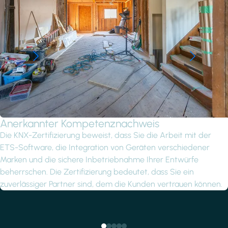
Anerkannter Kompetenznachweis
Die KNX-Zertifizierung beweist, dass Sie die Arbeit mit der
ETS-Software, die Integration von Geräten verschiedener
Marken und die sichere Inbetriebnahme Ihrer Entwürfe
beherrschen. Die Zertifizierung bedeutet, dass Sie ein
zuverlässiger Partner sind, dem die Kunden vertrauen können.