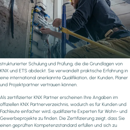
Warum zertifiziert werden?
Steigern Sie Ihren Bekanntheitsgrad und Ihre
Glaubwürdigkeit als anerkannter Fachmann
Die KNX Zertifizierung bestätigt, dass Sie über das Wissen und
die praktischen Fähigkeiten verfügen, um sicher mit dem KNX
Standard zu arbeiten - von der Systemplanung bis zur
Inbetriebnahme - validiert durch eine Kombination aus
strukturierter Schulung und Prüfung, die die Grundlagen von
KNX und ETS abdeckt. Sie verwandelt praktische Erfahrung in
eine international anerkannte Qualifikation, der Kunden, Planer
und Projektpartner vertrauen können.
Als zertifizierter KNX Partner erscheinen Ihre Angaben im
offiziellen KNX Partnerverzeichnis, wodurch es für Kunden und
Fachleute einfacher wird, qualifizierte Experten für Wohn- und
Gewerbeprojekte zu finden. Die Zertifizierung zeigt, dass Sie
einen geprüften Kompetenzstandard erfüllen und sich zu