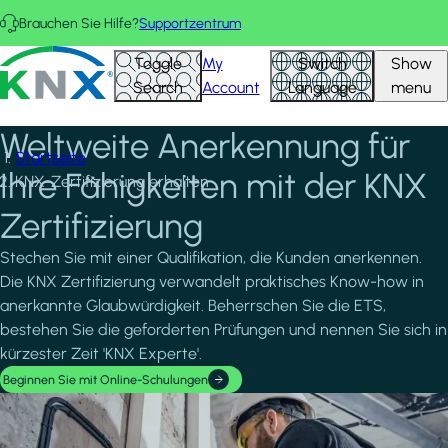
Direkt zum Inhalt
Brauchen Sie Hilfe?
Supportzentrum
KNX - Homepage
Toggle
My
Switch
Show
Search
Account
Language
menu
Weltweite Anerkennung für
Startseite
Ihre Fähigkeiten mit der KNX
KNX-Zertifizierung erhalten
Zertifizierung
Stechen Sie mit einer Qualifikation, die Kunden anerkennen.
Die KNX Zertifizierung verwandelt praktisches Know-how in
anerkannte Glaubwürdigkeit. Beherrschen Sie die ETS,
bestehen Sie die geforderten Prüfungen und nennen Sie sich in
kürzester Zeit 'KNX Experte'.
Beginnen Sie mit Online-Schulungen