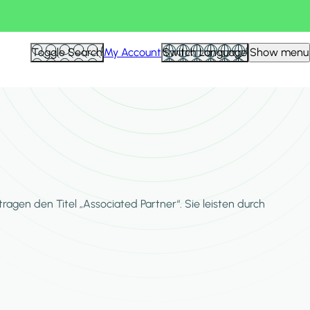
Hid
Toggle Search
My Account
Switch Language
Show menu
Filte
gen den Titel „Associated Partner“. Sie leisten durch