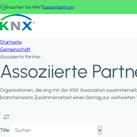
Direkt zum Inhalt
Brauchen Sie Hilfe?
Supportzentrum
KNX - Homepage
Startseite
Gemeinschaft
Assoziierte Partner
Assoziierte Partn
Organisationen, die eng mit der KNX Association zusammenarbei
branchenweite Zusammenarbeit einen Beitrag zur weltweiten V
Show/Hide
Title
×
Filters