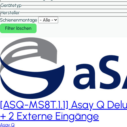
Gerätetyp
Hersteller
Schienenmontage
[ASQ-MS8T.1.1] Asay Q Del
+ 2 Externe Eingänge
Asay Q