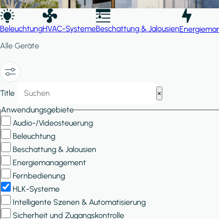
Beleuchtung
HVAC-Systeme
Beschattung & Jalousien
Energiema
Alle Geräte
Show/Hide
Title
×
Filters
Anwendungsgebiete
Audio-/Videosteuerung
Beleuchtung
Beschattung & Jalousien
Energiemanagement
Fernbedienung
HLK-Systeme
Intelligente Szenen & Automatisierung
Sicherheit und Zugangskontrolle