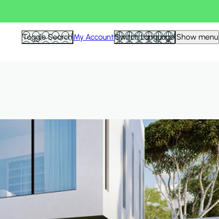
Hid
Toggle Search
My Account
Switch Language
Show menu
Filte