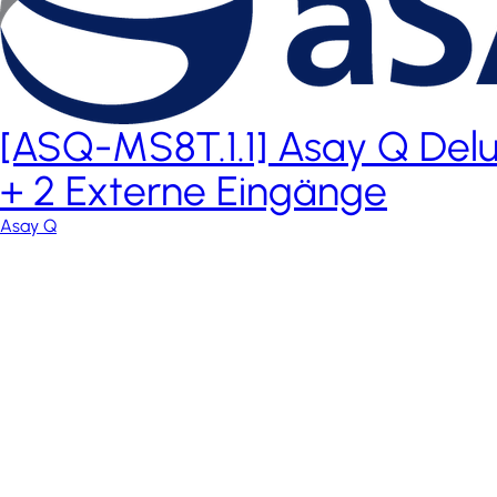
[ASQ-MS8T.1.1] Asay Q Del
+ 2 Externe Eingänge
Asay Q