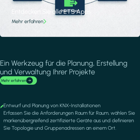
Entdecken Sie alle ETS Apps
Mehr erfahren
Ein Werkzeug für die Planung, Erstellung
und Verwaltung Ihrer Projekte
Mehr erfahren
Image
Entwurf und Planung von KNX-Installationen
Erfassen Sie die Anforderungen Raum für Raum, wählen Sie
markenübergreifend zertifizierte Geräte aus und definieren
Sie Topologie und Gruppenadressen an einem Ort.