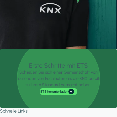
Erste Schritte mit ETS
Schließen Sie sich einer Gemeinschaft von
Tausenden von Fachleuten an, die KNX bereits
zu ihrem Standard gemacht haben.
ETS herunterladen
Schnelle Links