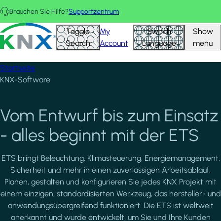
Direkt zum Inhalt
Brauchen Sie Hilfe?
Supportzentrum
KNX - Homepage
Toggle
My
Switch
Show
Search
Account
Language
menu
Startseite
KNX-Software
Vom Entwurf bis zum Einsatz
- alles beginnt mit der ETS
ETS bringt Beleuchtung, Klimasteuerung, Energiemanagement,
Sicherheit und mehr in einen zuverlässigen Arbeitsablauf.
Planen, gestalten und konfigurieren Sie jedes KNX Projekt mit
einem einzigen, standardisierten Werkzeug, das hersteller- und
anwendungsübergreifend funktioniert. Die ETS ist weltweit
anerkannt und wurde entwickelt, um Sie und Ihre Kunden