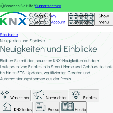
Direkt zum Inhalt
Brauchen Sie Hilfe?
Supportzentrum
KNX - Homepage
Toggle
My
Switch
Show
Search
Account
Language
menu
Startseite
Neuigkeiten und Einblicke
Neuigkeiten und Einblicke
Bleiben Sie mit den neuesten KNX-Neuigkeiten auf dem
Laufenden: von Einblicken in Smart Home und Gebäudetechnik
bis hin zu ETS-Updates, zertifizierten Geräten und
Automatisierungsthemen aus der Praxis.
Was ist neu
Nachrichten
Einblicke
KNXtoday
Presse
Hestia