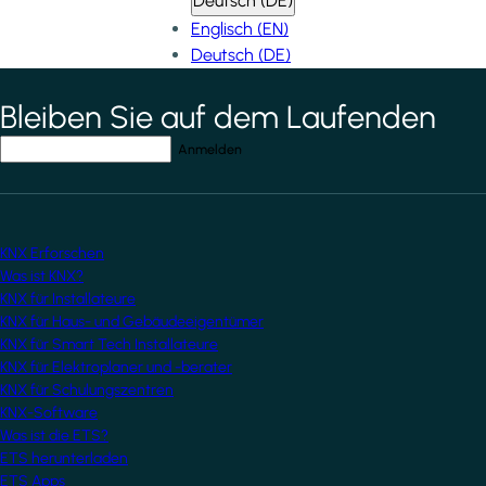
Deutsch (DE)
Englisch (EN)
Deutsch (DE)
Bleiben Sie auf dem Laufenden
*
indicates required field
Ihre E-Mail-Adresse
*
KNX Erforschen
Was ist KNX?
KNX für Installateure
KNX für Haus- und Gebäudeeigentümer
KNX für Smart Tech Installateure
KNX für Elektroplaner und -berater
KNX für Schulungszentren
KNX-Software
Was ist die ETS?
ETS herunterladen
ETS Apps