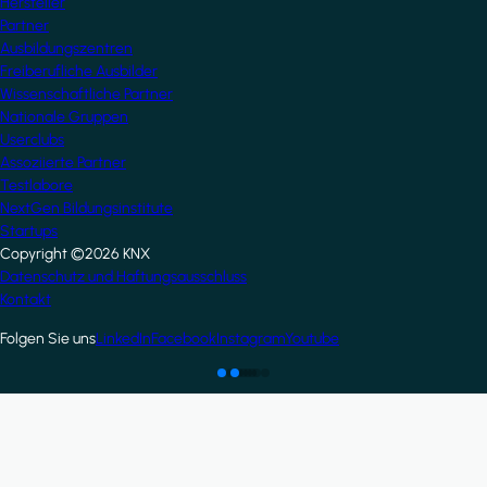
Hersteller
Partner
Ausbildungszentren
Freiberufliche Ausbilder
Wissenschaftliche Partner
Nationale Gruppen
Userclubs
Assoziierte Partner
Testlabore
NextGen Bildungsinstitute
Startups
Copyright ©2026 KNX
Footer
Datenschutz und Haftungsausschluss
Kontakt
Folgen Sie uns
LinkedIn
Facebook
Instagram
Youtube