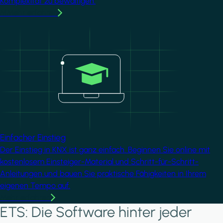
Komplexität zu bewältigen.
MMehr erfahren
Image
Einfacher Einstieg
Der Einstieg in KNX ist ganz einfach. Beginnen Sie online mit
kostenlosem Einsteiger-Material und Schritt-für-Schritt-
Anleitungen und bauen Sie praktische Fähigkeiten in Ihrem
eigenen Tempo auf.
Mehr erfahren
ETS: Die Software hinter jeder