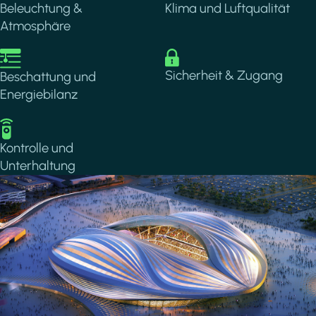
Beleuchtung &
Klima und Luftqualität
Atmosphäre
Image
Image
Sicherheit & Zugang
Beschattung und
Energiebilanz
Image
Kontrolle und
Unterhaltung