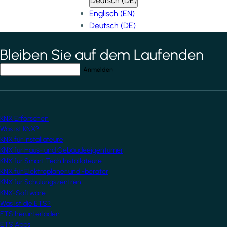
Deutsch (DE)
Englisch (EN)
Deutsch (DE)
Bleiben Sie auf dem Laufenden
*
indicates required field
Ihre E-Mail-Adresse
*
KNX Erforschen
Was ist KNX?
KNX für Installateure
KNX für Haus- und Gebäudeeigentümer
KNX für Smart Tech Installateure
KNX für Elektroplaner und -berater
KNX für Schulungszentren
KNX-Software
Was ist die ETS?
ETS herunterladen
ETS Apps