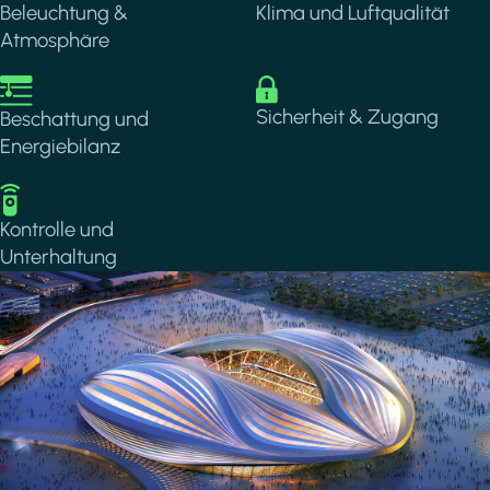
Beleuchtung &
Klima und Luftqualität
Atmosphäre
Image
Image
Sicherheit & Zugang
Beschattung und
Energiebilanz
Image
Kontrolle und
Unterhaltung