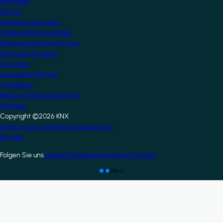
Hersteller
Partner
Ausbildungszentren
Freiberufliche Ausbilder
Wissenschaftliche Partner
Nationale Gruppen
Userclubs
Assoziierte Partner
Testlabore
NextGen Bildungsinstitute
Startups
Copyright ©2026 KNX
Footer
Datenschutz und Haftungsausschluss
Kontakt
Folgen Sie uns
LinkedIn
Facebook
Instagram
Youtube