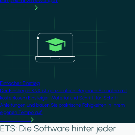
Komplexität zu bewältigen.
MMehr erfahren
Image
Einfacher Einstieg
Der Einstieg in KNX ist ganz einfach. Beginnen Sie online mit
kostenlosem Einsteiger-Material und Schritt-für-Schritt-
Anleitungen und bauen Sie praktische Fähigkeiten in Ihrem
eigenen Tempo auf.
Mehr erfahren
ETS: Die Software hinter jeder