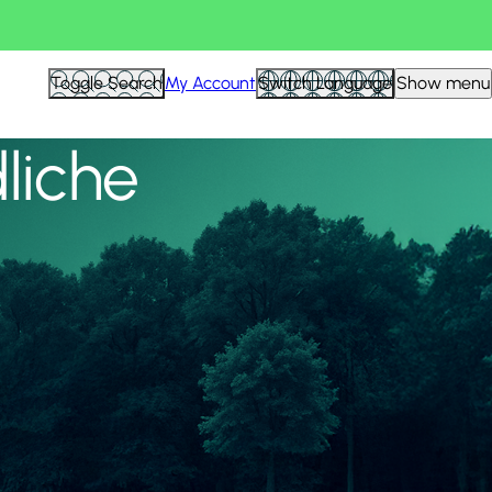
Alle anzeigen
Toggle Search
My Account
Switch Language
Show menu
liche