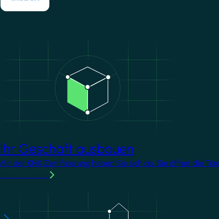
Image
Ihr Geschäft ausbauen
Mit der KNX Zertifizierung heben Sie sich ab. Sie öffnet die T
Mehr erfahren
Image