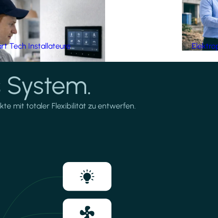
t Tech Installateure
Elektro
 System.
te mit totaler Flexibilität zu entwerfen.