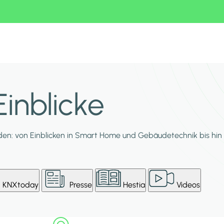
inblicke
en: von Einblicken in Smart Home und Gebäudetechnik bis hin 
KNXtoday
Presse
Hestia
Videos