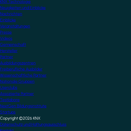
KNX Technologie
Neuigkeiten und Einblicke
Nachrichten
Einblicke
Veranstaltungen
Presse
Videos
Gemeinschaft
Hersteller
Partner
Ausbildungszentren
Freiberufliche Ausbilder
Wissenschaftliche Partner
Nationale Gruppen
Userclubs
Assoziierte Partner
Testlabore
NextGen Bildungsinstitute
Startups
Copyright ©2026 KNX
Footer
Datenschutz und Haftungsausschluss
Kontakt