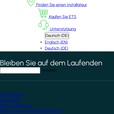
Finden Sie einen Installateur
Kaufen Sie ETS
Unterstützung
Deutsch (DE)
Englisch (EN)
Deutsch (DE)
Bleiben Sie auf dem Laufenden
*
indicates required field
Ihre E-Mail-Adresse
*
KNX Erforschen
Was ist KNX?
KNX für Installateure
KNX für Haus- und Gebäudeeigentümer