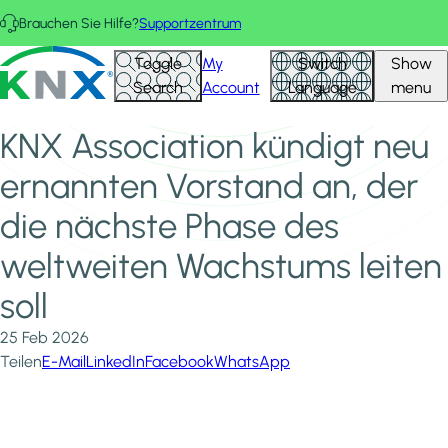
Direkt zum Inhalt
Brauchen Sie Hilfe?
Supportzentrum
Startseite
Neuigkeiten und Einblicke
KNX - Homepage
Toggle
My
Switch
Show
KNX Association kündigt neu ernannten Vorstand an, der
Search
Account
Language
menu
die nächste Phase des weltweiten Wachstums leiten soll
KNX Association kündigt neu
ernannten Vorstand an, der
die nächste Phase des
weltweiten Wachstums leiten
soll
25 Feb 2026
Teilen
E-Mail
LinkedIn
Facebook
WhatsApp