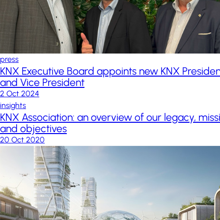
press
KNX Executive Board appoints new KNX Presiden
and Vice President
2 Oct 2024
insights
KNX Association: an overview of our legacy, miss
and objectives
20 Oct 2020