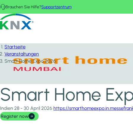
Direkt zum Inhalt
Brauchen Sie Hilfe?
Supportzentrum
KNX - Homepage
Startseite
Veranstaltungen
Smart Home Expo 2026
Smart Home Exp
Indien
28 - 30 April 2026
https://smarthomeexpo.in.messefran
Register now