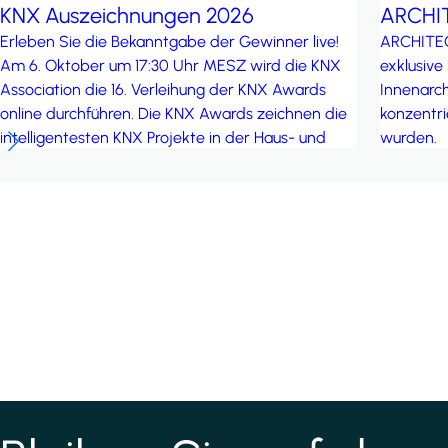
ARCH
KNX Auszeichnungen 2026
ARCHITEC
Erleben Sie die Bekanntgabe der Gewinner live!
exklusive
Am 6. Oktober um 17:30 Uhr MESZ wird die KNX
Innenarch
Association die 16. Verleihung der KNX Awards
konzentri
online durchführen. Die KNX Awards zeichnen die
wurden.
intelligentesten KNX Projekte in der Haus- und
Gebäudesystemtechnik auf der ganzen Welt aus,
die sich durch Innovation und technischen
Fortschritt auszeichnen. Seien Sie online dabei
und nehmen Sie an der Enthüllung der
inspirierendsten Projekte der Welt teil!
*
indicates required field