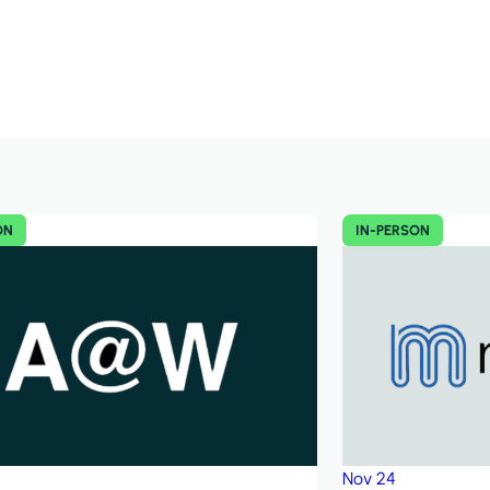
ON
IN-PERSON
Nov
24