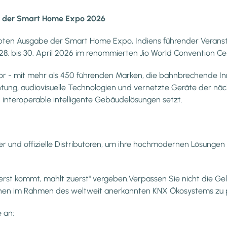
uf der Smart Home Expo 2026
iebten Ausgabe der Smart Home Expo, Indiens führender Veransta
8. bis 30. April 2026 im renommierten Jio World Convention Ce
vor - mit mehr als 450 führenden Marken, die bahnbrechende In
ng, audiovisuelle Technologien und vernetzte Geräte der näch
 interoperable intelligente Gebäudelösungen setzt.
eller und offizielle Distributoren, um ihre hochmodernen Lösung
erst kommt, mahlt zuerst" vergeben.Verpassen Sie nicht die G
tionen im Rahmen des weltweit anerkannten KNX Ökosystems zu 
 an: