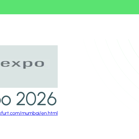
o 2026
kfurt.com/mumbai/en.html