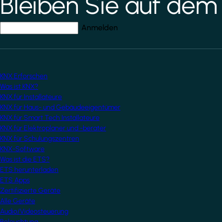
Bleiben Sie auf dem
Ihre E-Mail-Adresse
*
KNX Erforschen
Was ist KNX?
KNX für Installateure
KNX für Haus- und Gebäudeeigentümer
KNX für Smart Tech Installateure
KNX für Elektroplaner und -berater
KNX für Schulungszentren
KNX-Software
Was ist die ETS?
ETS herunterladen
ETS Apps
Zertifizierte Geräte
Alle Geräte
Audio/Videosteuerung
Beleuchtung