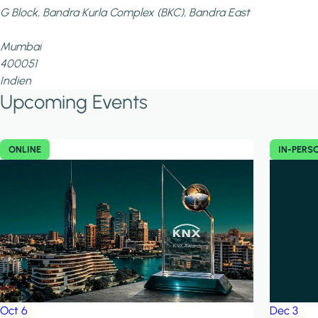
G Block, Bandra Kurla Complex (BKC), Bandra East
Mumbai
400051
Indien
Upcoming Events
ONLINE
IN-PERS
Dec
3
Oct
6