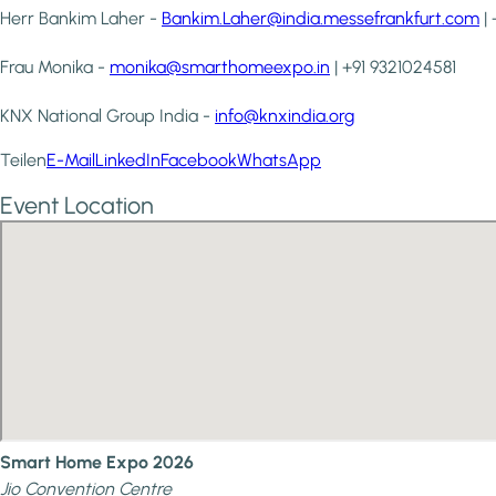
Herr Bankim Laher -
Bankim.Laher@india.messefrankfurt.com
| 
Frau Monika -
monika@smarthomeexpo.in
| +91 9321024581
KNX National Group India -
info@knxindia.org
Teilen
E-Mail
LinkedIn
Facebook
WhatsApp
Event Location
Smart Home Expo 2026
Jio Convention Centre