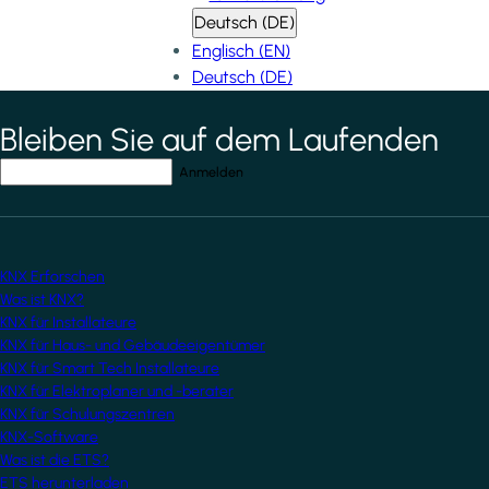
Deutsch (DE)
Englisch (EN)
Deutsch (DE)
Bleiben Sie auf dem Laufenden
*
indicates required field
Ihre E-Mail-Adresse
*
KNX Erforschen
Was ist KNX?
KNX für Installateure
KNX für Haus- und Gebäudeeigentümer
KNX für Smart Tech Installateure
KNX für Elektroplaner und -berater
KNX für Schulungszentren
KNX-Software
Was ist die ETS?
ETS herunterladen