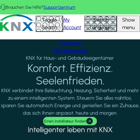
Direkt zum Inhalt
Brauchen Sie Hilfe?
Supportzentrum
AUSGEWÄHLTE PROJEKTE
Alle anzeigen
KNX - Homepage
Toggle
My
Switch
Show
Search
Account
Language
menu
Startseite
KNX erforschen
KNX für Haus- und Gebäudeeigentümer
Komfort. Effizienz.
Seelenfrieden.
KNX verbindet Ihre Beleuchtung, Heizung, Sicherheit und mehr
zu einem intelligenten System. Steuern Sie alles nahtlos,
sparen Sie automatisch Energie und genießen Sie ein Zuhause,
das sich Ihnen anpasst, heute und morgen.
Einen Installateur finden
Intelligenter leben mit KNX