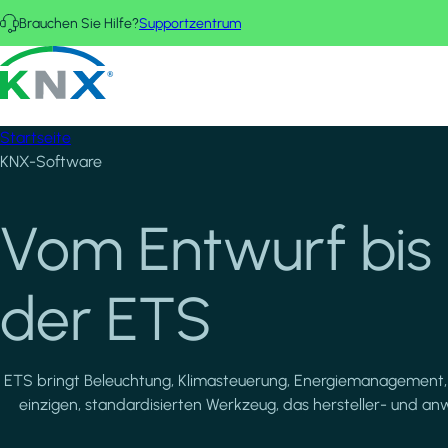
Direkt zum Inhalt
Brauchen Sie Hilfe?
Supportzentrum
KNX - Homepage
Startseite
KNX-Software
Vom Entwurf bis 
der ETS
ETS bringt Beleuchtung, Klimasteuerung, Energiemanagement, Si
einzigen, standardisierten Werkzeug, das hersteller- und a