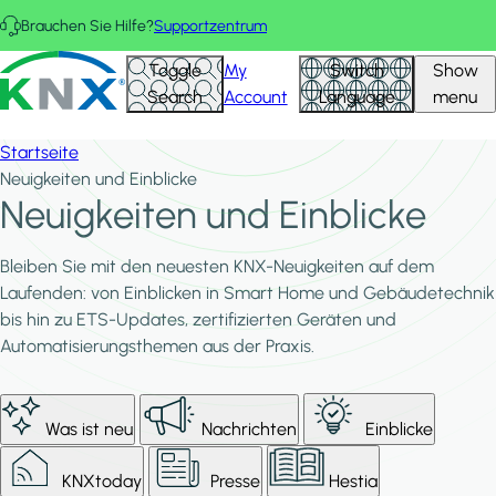
Direkt zum Inhalt
Brauchen Sie Hilfe?
Supportzentrum
KNX - Homepage
Toggle
My
Switch
Show
Search
Account
Language
menu
Startseite
Neuigkeiten und Einblicke
Neuigkeiten und Einblicke
Bleiben Sie mit den neuesten KNX-Neuigkeiten auf dem
Laufenden: von Einblicken in Smart Home und Gebäudetechnik
bis hin zu ETS-Updates, zertifizierten Geräten und
Automatisierungsthemen aus der Praxis.
Was ist neu
Nachrichten
Einblicke
KNXtoday
Presse
Hestia