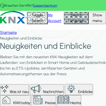
Direkt zum Inhalt
Brauchen Sie Hilfe?
Supportzentrum
KNX - Homepage
Toggle
My
Switch
Show
Search
Account
Language
menu
Startseite
Neuigkeiten und Einblicke
Neuigkeiten und Einblicke
Bleiben Sie mit den neuesten KNX-Neuigkeiten auf dem
Laufenden: von Einblicken in Smart Home und Gebäudetechnik
bis hin zu ETS-Updates, zertifizierten Geräten und
Automatisierungsthemen aus der Praxis.
Was ist neu
Nachrichten
Einblicke
KNXtoday
Presse
Hestia