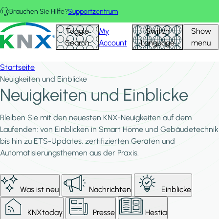
Direkt zum Inhalt
Brauchen Sie Hilfe?
Supportzentrum
KNX - Homepage
Toggle
My
Switch
Show
Search
Account
Language
menu
Startseite
Neuigkeiten und Einblicke
Neuigkeiten und Einblicke
Bleiben Sie mit den neuesten KNX-Neuigkeiten auf dem
Laufenden: von Einblicken in Smart Home und Gebäudetechnik
bis hin zu ETS-Updates, zertifizierten Geräten und
Automatisierungsthemen aus der Praxis.
Was ist neu
Nachrichten
Einblicke
KNXtoday
Presse
Hestia