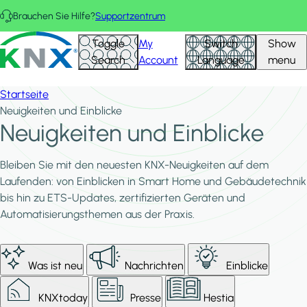
Direkt zum Inhalt
Brauchen Sie Hilfe?
Supportzentrum
KNX - Homepage
Toggle
My
Switch
Show
Search
Account
Language
menu
Startseite
Neuigkeiten und Einblicke
Neuigkeiten und Einblicke
Bleiben Sie mit den neuesten KNX-Neuigkeiten auf dem
Laufenden: von Einblicken in Smart Home und Gebäudetechnik
bis hin zu ETS-Updates, zertifizierten Geräten und
Automatisierungsthemen aus der Praxis.
Was ist neu
Nachrichten
Einblicke
KNXtoday
Presse
Hestia