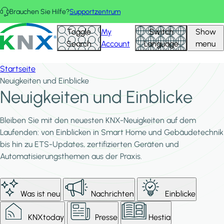
Direkt zum Inhalt
Brauchen Sie Hilfe?
Supportzentrum
KNX - Homepage
Toggle
My
Switch
Show
Search
Account
Language
menu
Startseite
Neuigkeiten und Einblicke
Neuigkeiten und Einblicke
Bleiben Sie mit den neuesten KNX-Neuigkeiten auf dem
Laufenden: von Einblicken in Smart Home und Gebäudetechnik
bis hin zu ETS-Updates, zertifizierten Geräten und
Automatisierungsthemen aus der Praxis.
Was ist neu
Nachrichten
Einblicke
KNXtoday
Presse
Hestia