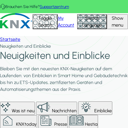
Direkt zum Inhalt
Brauchen Sie Hilfe?
Supportzentrum
KNX - Homepage
Toggle
My
Switch
Show
Search
Account
Language
menu
Startseite
Neuigkeiten und Einblicke
Neuigkeiten und Einblicke
Bleiben Sie mit den neuesten KNX-Neuigkeiten auf dem
Laufenden: von Einblicken in Smart Home und Gebäudetechnik
bis hin zu ETS-Updates, zertifizierten Geräten und
Automatisierungsthemen aus der Praxis.
Was ist neu
Nachrichten
Einblicke
KNXtoday
Presse
Hestia