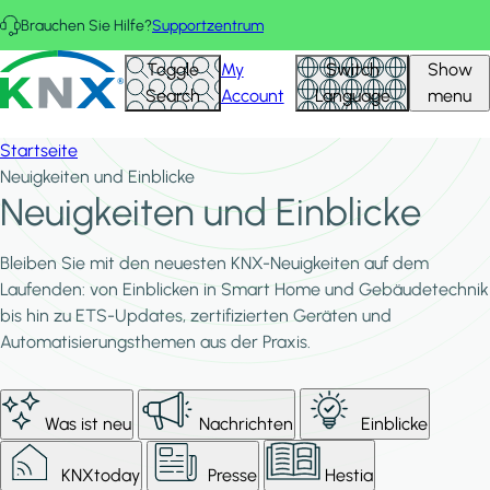
Direkt zum Inhalt
Brauchen Sie Hilfe?
Supportzentrum
KNX - Homepage
Toggle
My
Switch
Show
Search
Account
Language
menu
Startseite
Neuigkeiten und Einblicke
Neuigkeiten und Einblicke
Bleiben Sie mit den neuesten KNX-Neuigkeiten auf dem
Laufenden: von Einblicken in Smart Home und Gebäudetechnik
bis hin zu ETS-Updates, zertifizierten Geräten und
Automatisierungsthemen aus der Praxis.
Was ist neu
Nachrichten
Einblicke
KNXtoday
Presse
Hestia