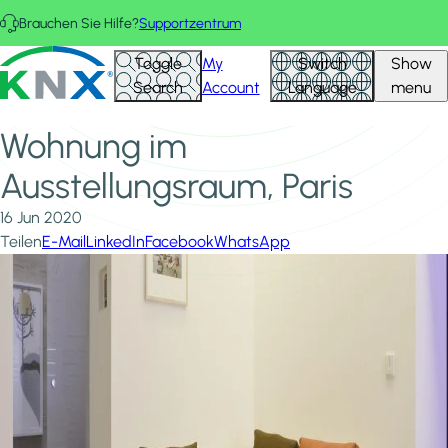
Direkt zum Inhalt
Brauchen Sie Hilfe?
Supportzentrum
Startseite
Neuigkeiten und Einblicke
KNX - Homepage
Toggle
My
Switch
Show
Wohnung im Ausstellungsraum, Paris
Search
Account
Language
menu
Wohnung im
Ausstellungsraum, Paris
16 Jun 2020
Teilen
E-Mail
LinkedIn
Facebook
WhatsApp
Image