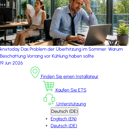
knxtoday
Das Problem der Überhitzung im Sommer: Warum
Beschattung Vorrang vor Kühlung haben sollte
19 Jun 2026
Finden Sie einen Installateur
Kaufen Sie ETS
Unterstützung
Deutsch (DE)
Englisch (EN)
Deutsch (DE)