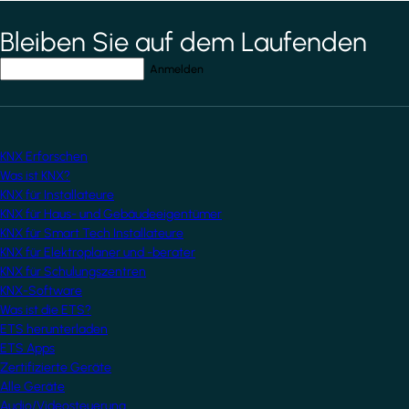
Bleiben Sie auf dem Laufenden
*
indicates required field
Ihre E-Mail-Adresse
*
KNX Erforschen
Was ist KNX?
KNX für Installateure
KNX für Haus- und Gebäudeeigentümer
KNX für Smart Tech Installateure
KNX für Elektroplaner und -berater
KNX für Schulungszentren
KNX-Software
Was ist die ETS?
ETS herunterladen
ETS Apps
Zertifizierte Geräte
Alle Geräte
Audio/Videosteuerung