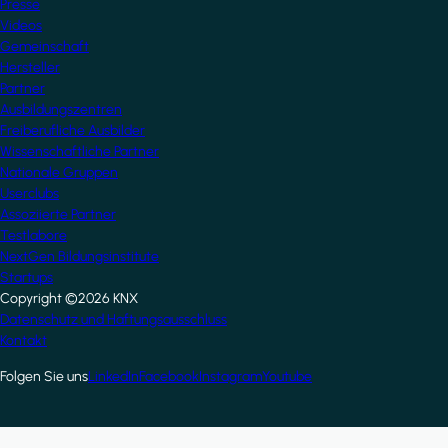
Presse
Videos
Gemeinschaft
Hersteller
Partner
Ausbildungszentren
Freiberufliche Ausbilder
Wissenschaftliche Partner
Nationale Gruppen
Userclubs
Assoziierte Partner
Testlabore
NextGen Bildungsinstitute
Startups
Copyright ©2026 KNX
Footer
Datenschutz und Haftungsausschluss
Kontakt
Folgen Sie uns
LinkedIn
Facebook
Instagram
Youtube