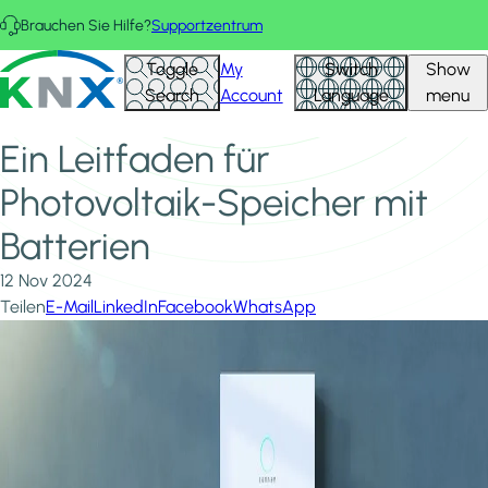
Direkt zum Inhalt
Brauchen Sie Hilfe?
Supportzentrum
Startseite
Neuigkeiten und Einblicke
KNX - Homepage
Toggle
My
Switch
Show
Ein Leitfaden für Photovoltaik-Speicher mit Batterien
Search
Account
Language
menu
Ein Leitfaden für
Photovoltaik-Speicher mit
Batterien
12 Nov 2024
Teilen
E-Mail
LinkedIn
Facebook
WhatsApp
Image