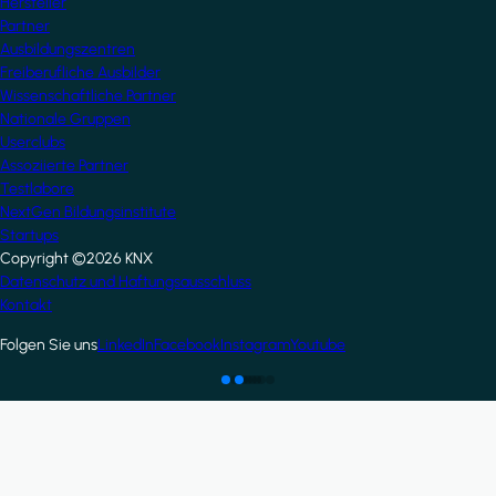
Hersteller
Partner
Ausbildungszentren
Freiberufliche Ausbilder
Wissenschaftliche Partner
Nationale Gruppen
Userclubs
Assoziierte Partner
Testlabore
NextGen Bildungsinstitute
Startups
Copyright ©2026 KNX
Footer
Datenschutz und Haftungsausschluss
Kontakt
Folgen Sie uns
LinkedIn
Facebook
Instagram
Youtube