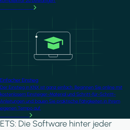
Komplexität zu bewältigen.
MMehr erfahren
Image
Einfacher Einstieg
Der Einstieg in KNX ist ganz einfach. Beginnen Sie online mit
kostenlosem Einsteiger-Material und Schritt-für-Schritt-
Anleitungen und bauen Sie praktische Fähigkeiten in Ihrem
eigenen Tempo auf.
Mehr erfahren
ETS: Die Software hinter jeder