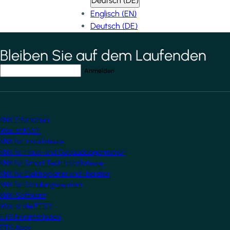
Deutsch (DE)
Englisch (EN)
Deutsch (DE)
Bleiben Sie auf dem Laufenden
*
indicates required field
Ihre E-Mail-Adresse
*
KNX Erforschen
Was ist KNX?
KNX für Installateure
KNX für Haus- und Gebäudeeigentümer
KNX für Smart Tech Installateure
KNX für Elektroplaner und -berater
KNX für Schulungszentren
KNX-Software
Was ist die ETS?
ETS herunterladen
ETS Apps