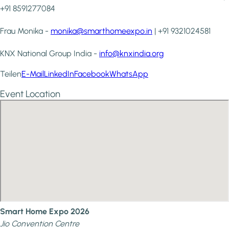
+91 8591277084
Frau Monika -
monika@smarthomeexpo.in
| +91 9321024581
KNX National Group India -
info@knxindia.org
Teilen
E-Mail
LinkedIn
Facebook
WhatsApp
Event Location
Smart Home Expo 2026
Jio Convention Centre