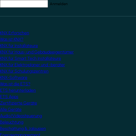
Ihre E-Mail-Adresse
*
KNX Erforschen
Was ist KNX?
KNX für Installateure
KNX für Haus- und Gebäudeeigentümer
KNX für Smart Tech Installateure
KNX für Elektroplaner und -berater
KNX für Schulungszentren
KNX-Software
Was ist die ETS?
ETS herunterladen
ETS Apps
Zertifizierte Geräte
Alle Geräte
Audio/Videosteuerung
Beleuchtung
Beschattung & Jalousien
Energiemanagement