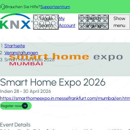
Direkt zum Inhalt
Brauchen Sie Hilfe?
Supportzentrum
KNX - Homepage
Toggle
My
Switch
Show
Search
Account
Language
menu
Startseite
Veranstaltungen
Smart Home Expo 2026
Smart Home Expo 2026
Indien
28 - 30 April 2026
https://smarthomeexpo.in.messefrankfurt.com/mumbai/en.htm
Register now
Event Details