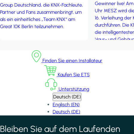
Gewinner live! Am
Group Deutschland, die KNX-Fachleute,
Uhr MESZ wird die
Partner und Fans zusammenbringt, um
16. Verleihung der
als ein einheitliches „Team KNX“ am
durchführen. Die 
Great 10K Berlin teilzunehmen.
die intelligenteste
Haus- und Gebäud
der ganzen Welt au
Innovation und tec
Finden Sie einen Installateur
auszeichnen. Seien
nehmen Sie an der
Kaufen Sie ETS
inspirierendsten Pr
Unterstützung
Deutsch (DE)
Englisch (EN)
Deutsch (DE)
Bleiben Sie auf dem Laufenden
*
indicates required field