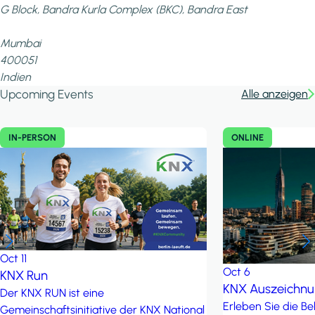
G Block, Bandra Kurla Complex (BKC), Bandra East
Mumbai
400051
Indien
Upcoming Events
Alle anzeigen
IN-PERSON
ONLINE
Oct
11
Oct
6
KNX Run
KNX Auszeichn
Der KNX RUN ist eine
Erleben Sie die B
Gemeinschaftsinitiative der KNX National