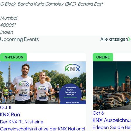
G Block, Bandra Kurla Complex (BKC), Bandra East
Mumbai
400051
Indien
Upcoming Events
Alle anzeigen
IN-PERSON
ONLINE
Oct
11
Oct
6
KNX Run
KNX Auszeichn
Der KNX RUN ist eine
Erleben Sie die B
Gemeinschaftsinitiative der KNX National