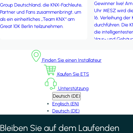
Gewinner live! Am
Group Deutschland, die KNX-Fachleute,
Uhr MESZ wird die
Partner und Fans zusammenbringt, um
16. Verleihung der
als ein einheitliches „Team KNX“ am
durchführen. Die 
Great 10K Berlin teilzunehmen.
die intelligenteste
Haus- und Gebäud
der ganzen Welt au
Innovation und tec
Finden Sie einen Installateur
auszeichnen. Seien
nehmen Sie an der
Kaufen Sie ETS
inspirierendsten Pr
Unterstützung
Deutsch (DE)
Englisch (EN)
Deutsch (DE)
Bleiben Sie auf dem Laufenden
*
indicates required field