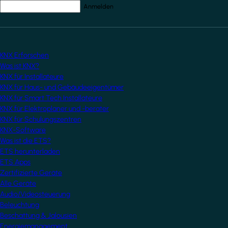
Ihre E-Mail-Adresse
*
KNX Erforschen
Was ist KNX?
KNX für Installateure
KNX für Haus- und Gebäudeeigentümer
KNX für Smart Tech Installateure
KNX für Elektroplaner und -berater
KNX für Schulungszentren
KNX-Software
Was ist die ETS?
ETS herunterladen
ETS Apps
Zertifizierte Geräte
Alle Geräte
Audio/Videosteuerung
Beleuchtung
Beschattung & Jalousien
Energiemanagement