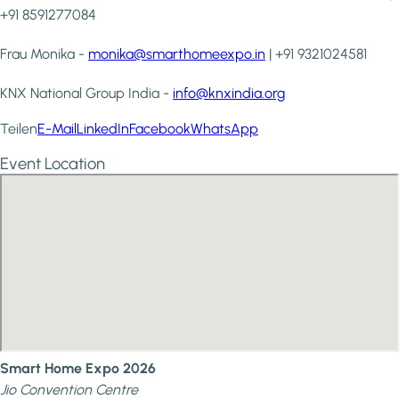
+91 8591277084
Frau Monika -
monika@smarthomeexpo.in
| +91 9321024581
KNX National Group India -
info@knxindia.org
Teilen
E-Mail
LinkedIn
Facebook
WhatsApp
Event Location
Smart Home Expo 2026
Jio Convention Centre