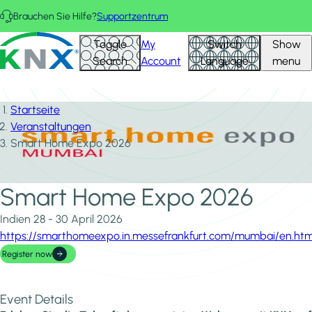
Direkt zum Inhalt
Brauchen Sie Hilfe?
Supportzentrum
KNX - Homepage
Toggle
My
Switch
Show
Search
Account
Language
menu
Startseite
Veranstaltungen
Smart Home Expo 2026
Smart Home Expo 2026
Indien
28 - 30 April 2026
https://smarthomeexpo.in.messefrankfurt.com/mumbai/en.htm
Register now
Event Details