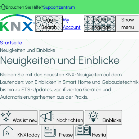
Direkt zum Inhalt
Brauchen Sie Hilfe?
Supportzentrum
KNX - Homepage
Toggle
My
Switch
Show
Search
Account
Language
menu
Startseite
Neuigkeiten und Einblicke
Neuigkeiten und Einblicke
Bleiben Sie mit den neuesten KNX-Neuigkeiten auf dem
Laufenden: von Einblicken in Smart Home und Gebäudetechnik
bis hin zu ETS-Updates, zertifizierten Geräten und
Automatisierungsthemen aus der Praxis.
Was ist neu
Nachrichten
Einblicke
KNXtoday
Presse
Hestia