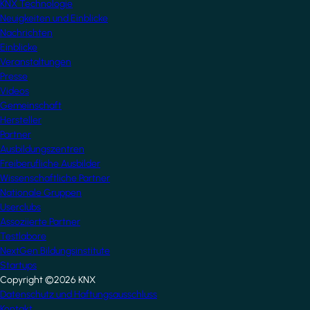
KNX Technologie
Neuigkeiten und Einblicke
Nachrichten
Einblicke
Veranstaltungen
Presse
Videos
Gemeinschaft
Hersteller
Partner
Ausbildungszentren
Freiberufliche Ausbilder
Wissenschaftliche Partner
Nationale Gruppen
Userclubs
Assoziierte Partner
Testlabore
NextGen Bildungsinstitute
Startups
Copyright ©2026 KNX
Footer
Datenschutz und Haftungsausschluss
Kontakt