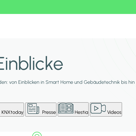
inblicke
en: von Einblicken in Smart Home und Gebäudetechnik bis hin 
KNXtoday
Presse
Hestia
Videos