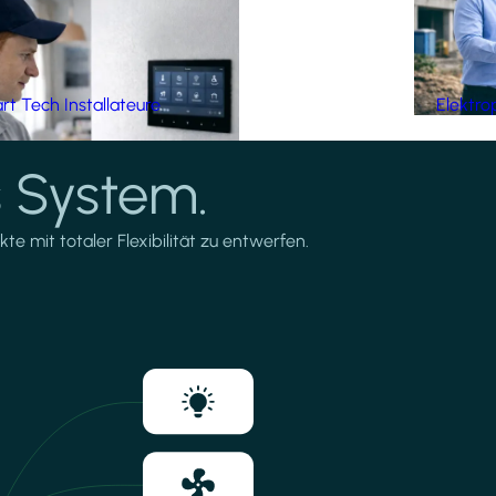
t Tech Installateure
Elektro
 System.
te mit totaler Flexibilität zu entwerfen.