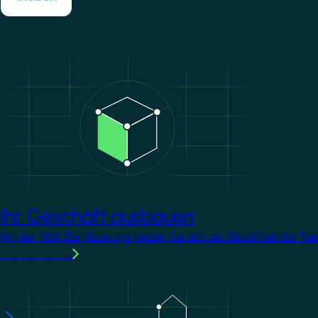
Image
Ihr Geschäft ausbauen
Mit der KNX Zertifizierung heben Sie sich ab. Sie öffnet die T
Mehr erfahren
Image