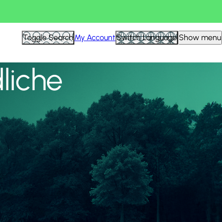
Alle anzeigen
Toggle Search
My Account
Switch Language
Show menu
liche