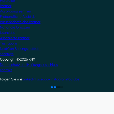
Hersteller
Partner
Ausbildungszentren
Freiberufliche Ausbilder
Wissenschaftliche Partner
Nationale Gruppen
Userclubs
Assoziierte Partner
Testlabore
NextGen Bildungsinstitute
Startups
Copyright ©2026 KNX
Footer
Datenschutz und Haftungsausschluss
Kontakt
Folgen Sie uns
LinkedIn
Facebook
Instagram
Youtube