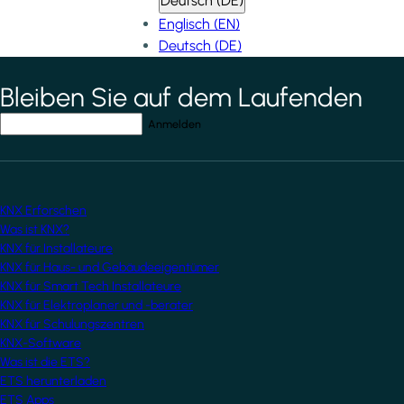
Deutsch (DE)
Englisch (EN)
Deutsch (DE)
Bleiben Sie auf dem Laufenden
*
indicates required field
Ihre E-Mail-Adresse
*
KNX Erforschen
Was ist KNX?
KNX für Installateure
KNX für Haus- und Gebäudeeigentümer
KNX für Smart Tech Installateure
KNX für Elektroplaner und -berater
KNX für Schulungszentren
KNX-Software
Was ist die ETS?
ETS herunterladen
ETS Apps