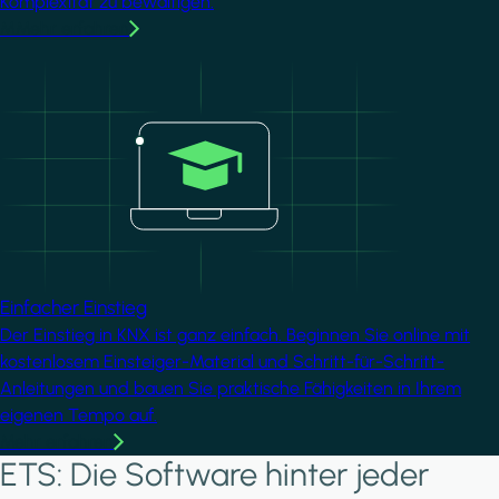
Komplexität zu bewältigen.
MMehr erfahren
Image
Einfacher Einstieg
Der Einstieg in KNX ist ganz einfach. Beginnen Sie online mit
kostenlosem Einsteiger-Material und Schritt-für-Schritt-
Anleitungen und bauen Sie praktische Fähigkeiten in Ihrem
eigenen Tempo auf.
Mehr erfahren
ETS: Die Software hinter jeder