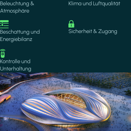
Beleuchtung &
Klima und Luftqualität
Atmosphäre
Image
Image
Sicherheit & Zugang
Beschattung und
Energiebilanz
Image
Kontrolle und
Unterhaltung