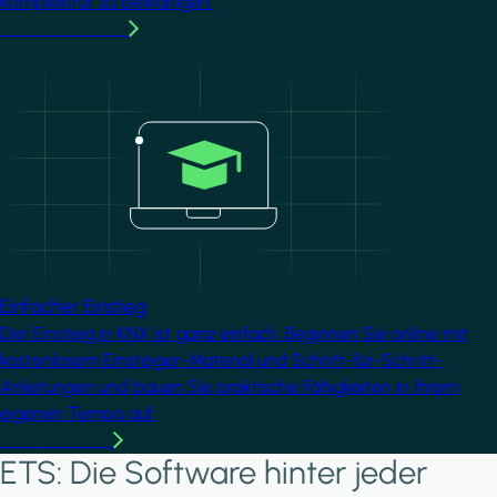
Komplexität zu bewältigen.
MMehr erfahren
Image
Einfacher Einstieg
Der Einstieg in KNX ist ganz einfach. Beginnen Sie online mit
kostenlosem Einsteiger-Material und Schritt-für-Schritt-
Anleitungen und bauen Sie praktische Fähigkeiten in Ihrem
eigenen Tempo auf.
Mehr erfahren
ETS: Die Software hinter jeder