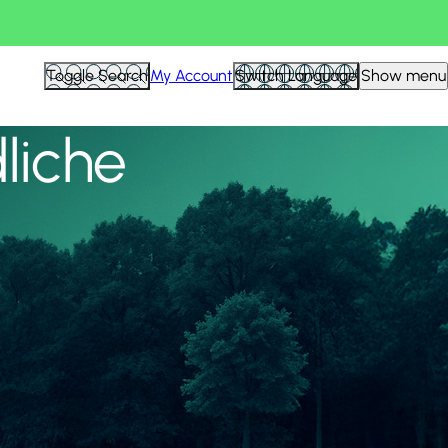
Alle anzeigen
Toggle Search
My Account
Switch Language
Show menu
liche