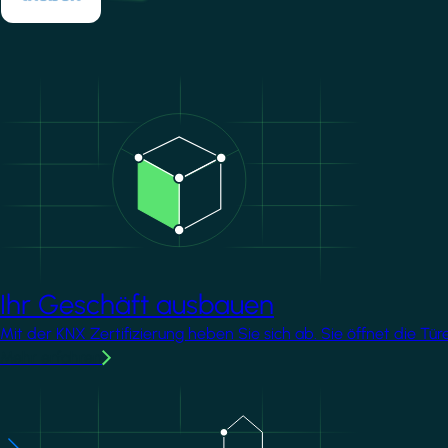
Image
Ihr Geschäft ausbauen
Mit der KNX Zertifizierung heben Sie sich ab. Sie öffnet die T
Mehr erfahren
Image