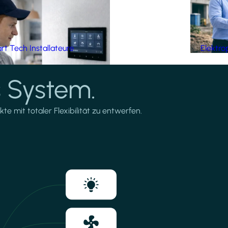
t Tech Installateure
Elektro
 System.
te mit totaler Flexibilität zu entwerfen.