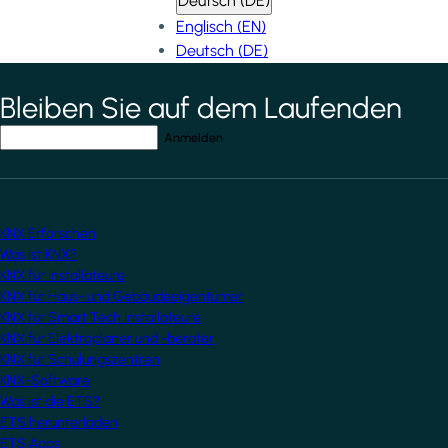
Deutsch (DE)
Englisch (EN)
Deutsch (DE)
Bleiben Sie auf dem Laufenden
*
indicates required field
Ihre E-Mail-Adresse
*
KNX Erforschen
Was ist KNX?
KNX für Installateure
KNX für Haus- und Gebäudeeigentümer
KNX für Smart Tech Installateure
KNX für Elektroplaner und -berater
KNX für Schulungszentren
KNX-Software
Was ist die ETS?
ETS herunterladen
ETS Apps