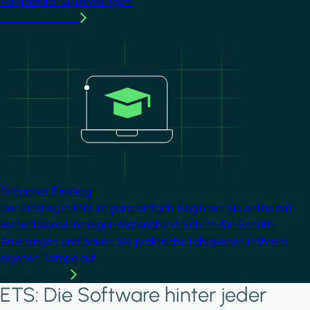
Komplexität zu bewältigen.
MMehr erfahren
Image
Einfacher Einstieg
Der Einstieg in KNX ist ganz einfach. Beginnen Sie online mit
kostenlosem Einsteiger-Material und Schritt-für-Schritt-
Anleitungen und bauen Sie praktische Fähigkeiten in Ihrem
eigenen Tempo auf.
Mehr erfahren
ETS: Die Software hinter jeder