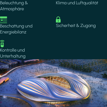
Beleuchtung &
Klima und Luftqualität
Atmosphäre
Image
Image
Sicherheit & Zugang
Beschattung und
Energiebilanz
Image
Kontrolle und
Unterhaltung