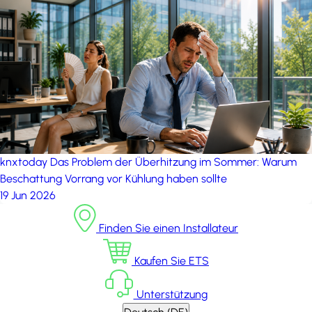
knxtoday
Das Problem der Überhitzung im Sommer: Warum
Beschattung Vorrang vor Kühlung haben sollte
19 Jun 2026
Finden Sie einen Installateur
Kaufen Sie ETS
Unterstützung