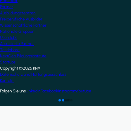
Hersteller
Partner
Ausbildungszentren
Freiberufliche Ausbilder
Wissenschaftliche Partner
Nationale Gruppen
Userclubs
Assoziierte Partner
Testlabore
NextGen Bildungsinstitute
Startups
Copyright ©2026 KNX
Footer
Datenschutz und Haftungsausschluss
Kontakt
Folgen Sie uns
LinkedIn
Facebook
Instagram
Youtube