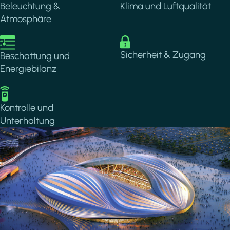
Beleuchtung &
Klima und Luftqualität
Atmosphäre
Image
Image
Sicherheit & Zugang
Beschattung und
Energiebilanz
Image
Kontrolle und
Unterhaltung