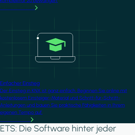
Komplexität zu bewältigen.
MMehr erfahren
Image
Einfacher Einstieg
Der Einstieg in KNX ist ganz einfach. Beginnen Sie online mit
kostenlosem Einsteiger-Material und Schritt-für-Schritt-
Anleitungen und bauen Sie praktische Fähigkeiten in Ihrem
eigenen Tempo auf.
Mehr erfahren
ETS: Die Software hinter jeder