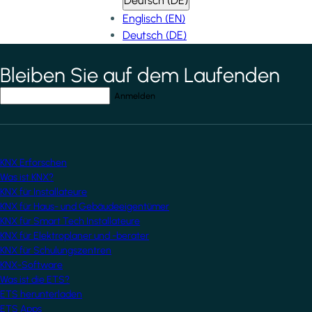
Deutsch (DE)
Englisch (EN)
Deutsch (DE)
Bleiben Sie auf dem Laufenden
*
indicates required field
Ihre E-Mail-Adresse
*
KNX Erforschen
Was ist KNX?
KNX für Installateure
KNX für Haus- und Gebäudeeigentümer
KNX für Smart Tech Installateure
KNX für Elektroplaner und -berater
KNX für Schulungszentren
KNX-Software
Was ist die ETS?
ETS herunterladen
ETS Apps