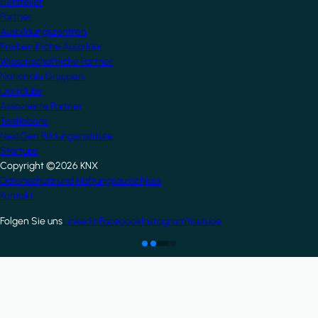
Hersteller
Partner
Ausbildungszentren
Freiberufliche Ausbilder
Wissenschaftliche Partner
Nationale Gruppen
Userclubs
Assoziierte Partner
Testlabore
NextGen Bildungsinstitute
Startups
Copyright ©2026 KNX
Footer
Datenschutz und Haftungsausschluss
Kontakt
Folgen Sie uns
LinkedIn
Facebook
Instagram
Youtube