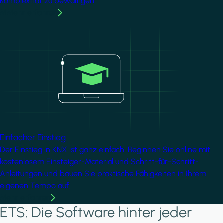
Komplexität zu bewältigen.
MMehr erfahren
Image
Einfacher Einstieg
Der Einstieg in KNX ist ganz einfach. Beginnen Sie online mit
kostenlosem Einsteiger-Material und Schritt-für-Schritt-
Anleitungen und bauen Sie praktische Fähigkeiten in Ihrem
eigenen Tempo auf.
Mehr erfahren
ETS: Die Software hinter jeder