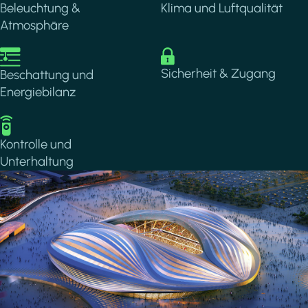
Beleuchtung &
Klima und Luftqualität
Atmosphäre
Image
Image
Sicherheit & Zugang
Beschattung und
Energiebilanz
Image
Kontrolle und
Unterhaltung