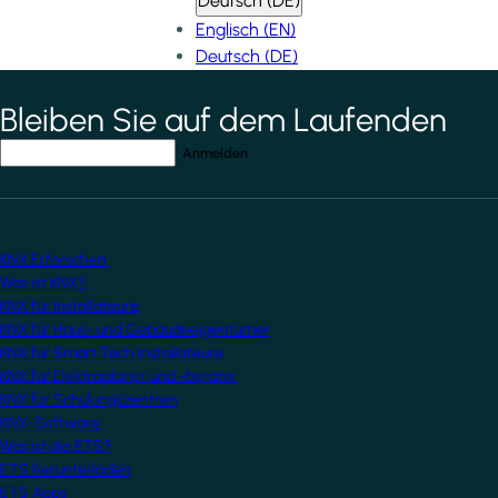
Deutsch (DE)
Englisch (EN)
Deutsch (DE)
Bleiben Sie auf dem Laufenden
*
indicates required field
Ihre E-Mail-Adresse
*
KNX Erforschen
Was ist KNX?
KNX für Installateure
KNX für Haus- und Gebäudeeigentümer
KNX für Smart Tech Installateure
KNX für Elektroplaner und -berater
KNX für Schulungszentren
KNX-Software
Was ist die ETS?
ETS herunterladen
ETS Apps