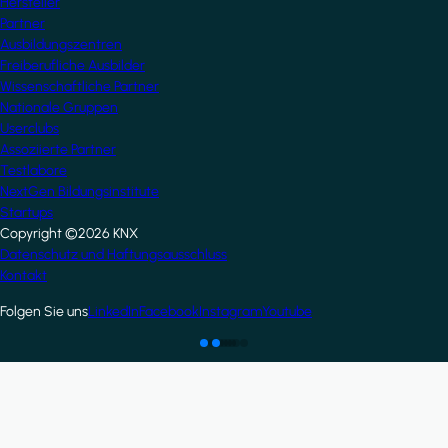
Hersteller
Partner
Ausbildungszentren
Freiberufliche Ausbilder
Wissenschaftliche Partner
Nationale Gruppen
Userclubs
Assoziierte Partner
Testlabore
NextGen Bildungsinstitute
Startups
Copyright ©2026 KNX
Footer
Datenschutz und Haftungsausschluss
Kontakt
Folgen Sie uns
LinkedIn
Facebook
Instagram
Youtube