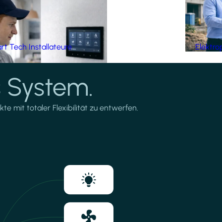
t Tech Installateure
Elektro
 System.
te mit totaler Flexibilität zu entwerfen.