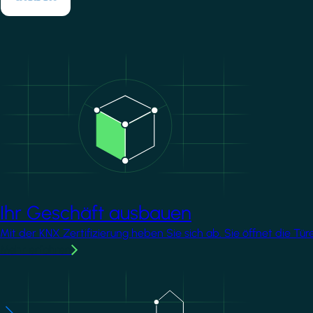
Image
Ihr Geschäft ausbauen
Mit der KNX Zertifizierung heben Sie sich ab. Sie öffnet die T
Mehr erfahren
Image