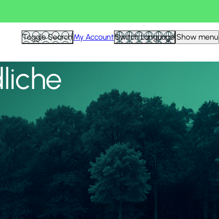
Alle anzeigen
Toggle Search
My Account
Switch Language
Show menu
liche