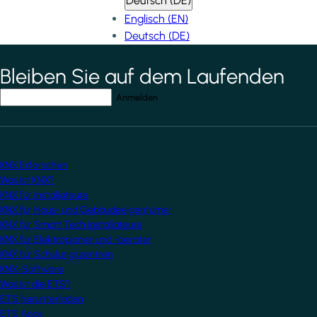
Deutsch (DE)
Englisch (EN)
Deutsch (DE)
Bleiben Sie auf dem Laufenden
*
indicates required field
Ihre E-Mail-Adresse
*
KNX Erforschen
Was ist KNX?
KNX für Installateure
KNX für Haus- und Gebäudeeigentümer
KNX für Smart Tech Installateure
KNX für Elektroplaner und -berater
KNX für Schulungszentren
KNX-Software
Was ist die ETS?
ETS herunterladen
ETS Apps