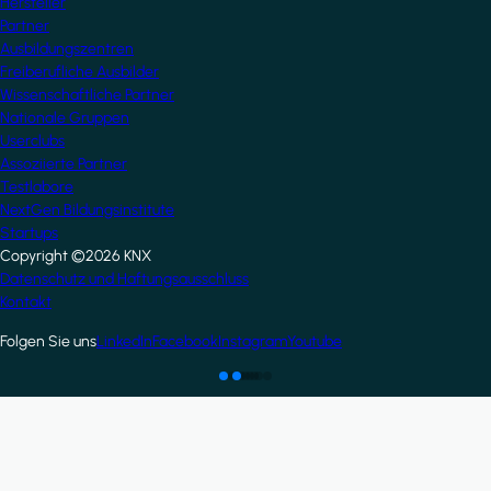
Hersteller
Partner
Ausbildungszentren
Freiberufliche Ausbilder
Wissenschaftliche Partner
Nationale Gruppen
Userclubs
Assoziierte Partner
Testlabore
NextGen Bildungsinstitute
Startups
Copyright ©2026 KNX
Footer
Datenschutz und Haftungsausschluss
Kontakt
Folgen Sie uns
LinkedIn
Facebook
Instagram
Youtube