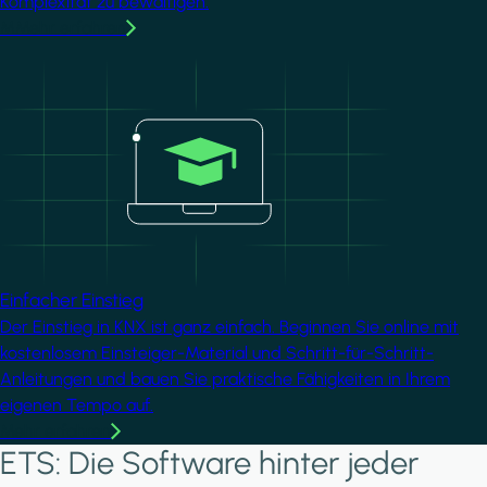
Komplexität zu bewältigen.
MMehr erfahren
Image
Einfacher Einstieg
Der Einstieg in KNX ist ganz einfach. Beginnen Sie online mit
kostenlosem Einsteiger-Material und Schritt-für-Schritt-
Anleitungen und bauen Sie praktische Fähigkeiten in Ihrem
eigenen Tempo auf.
Mehr erfahren
ETS: Die Software hinter jeder