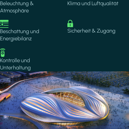
Beleuchtung &
Klima und Luftqualität
Atmosphäre
Image
Image
Sicherheit & Zugang
Beschattung und
Energiebilanz
Image
Kontrolle und
Unterhaltung