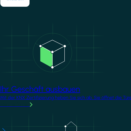
Image
Ihr Geschäft ausbauen
Mit der KNX Zertifizierung heben Sie sich ab. Sie öffnet die T
Mehr erfahren
Image