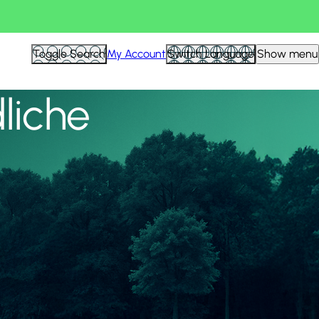
Alle anzeigen
Toggle Search
My Account
Switch Language
Show menu
liche