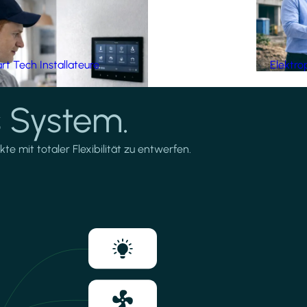
t Tech Installateure
Elektro
 System.
te mit totaler Flexibilität zu entwerfen.