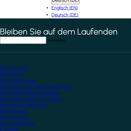
Deutsch (DE)
Englisch (EN)
Deutsch (DE)
Bleiben Sie auf dem Laufenden
*
indicates required field
Ihre E-Mail-Adresse
*
KNX Erforschen
Was ist KNX?
KNX für Installateure
KNX für Haus- und Gebäudeeigentümer
KNX für Smart Tech Installateure
KNX für Elektroplaner und -berater
KNX für Schulungszentren
KNX-Software
Was ist die ETS?
ETS herunterladen
ETS Apps