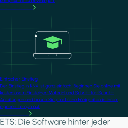
Komplexität zu bewältigen.
MMehr erfahren
Image
Einfacher Einstieg
Der Einstieg in KNX ist ganz einfach. Beginnen Sie online mit
kostenlosem Einsteiger-Material und Schritt-für-Schritt-
Anleitungen und bauen Sie praktische Fähigkeiten in Ihrem
eigenen Tempo auf.
Mehr erfahren
ETS: Die Software hinter jeder