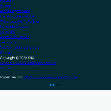
Hersteller
Partner
Ausbildungszentren
Freiberufliche Ausbilder
Wissenschaftliche Partner
Nationale Gruppen
Userclubs
Assoziierte Partner
Testlabore
NextGen Bildungsinstitute
Startups
Copyright ©2026 KNX
Footer
Datenschutz und Haftungsausschluss
Kontakt
Folgen Sie uns
LinkedIn
Facebook
Instagram
Youtube