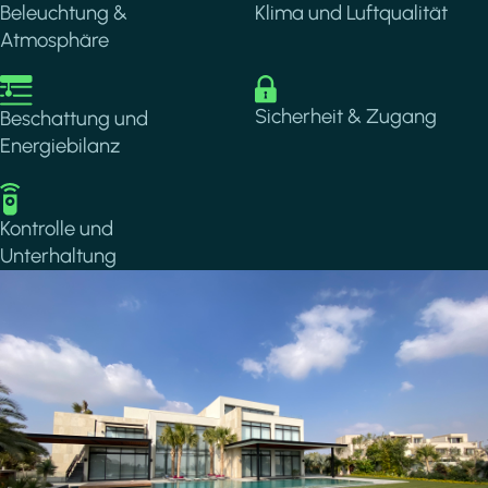
Beleuchtung &
Klima und Luftqualität
Atmosphäre
Image
Image
Sicherheit & Zugang
Beschattung und
Energiebilanz
Image
Kontrolle und
Unterhaltung