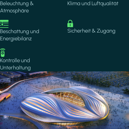
Beleuchtung &
Klima und Luftqualität
Atmosphäre
Image
Image
Sicherheit & Zugang
Beschattung und
Energiebilanz
Image
Kontrolle und
Unterhaltung