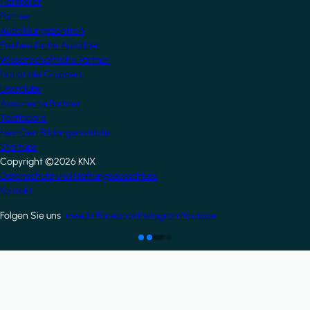
Hersteller
Partner
Ausbildungszentren
Freiberufliche Ausbilder
Wissenschaftliche Partner
Nationale Gruppen
Userclubs
Assoziierte Partner
Testlabore
NextGen Bildungsinstitute
Startups
Copyright ©2026 KNX
Footer
Datenschutz und Haftungsausschluss
Kontakt
Folgen Sie uns
LinkedIn
Facebook
Instagram
Youtube