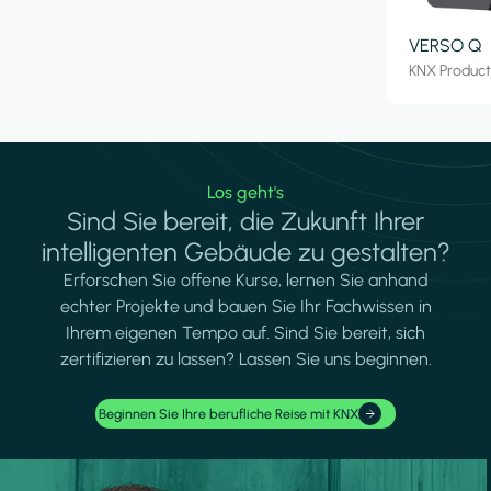
VERSO Q
KNX Produc
Los geht's
Sind Sie bereit, die Zukunft Ihrer
intelligenten Gebäude zu gestalten?
Erforschen Sie offene Kurse, lernen Sie anhand
echter Projekte und bauen Sie Ihr Fachwissen in
Ihrem eigenen Tempo auf. Sind Sie bereit, sich
zertifizieren zu lassen? Lassen Sie uns beginnen.
Beginnen Sie Ihre berufliche Reise mit KNX