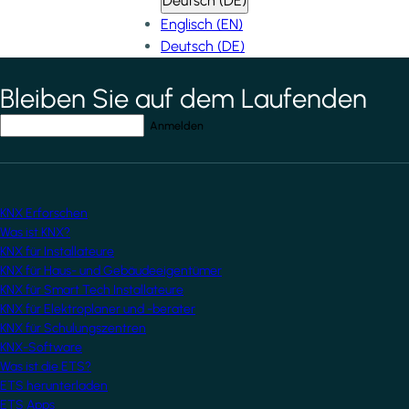
Deutsch (DE)
Englisch (EN)
Deutsch (DE)
Bleiben Sie auf dem Laufenden
*
indicates required field
Ihre E-Mail-Adresse
*
KNX Erforschen
Was ist KNX?
KNX für Installateure
KNX für Haus- und Gebäudeeigentümer
KNX für Smart Tech Installateure
KNX für Elektroplaner und -berater
KNX für Schulungszentren
KNX-Software
Was ist die ETS?
ETS herunterladen
ETS Apps