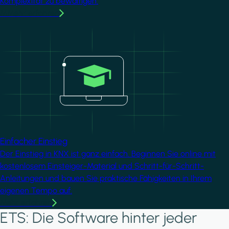
Komplexität zu bewältigen.
MMehr erfahren
Image
Einfacher Einstieg
Der Einstieg in KNX ist ganz einfach. Beginnen Sie online mit
kostenlosem Einsteiger-Material und Schritt-für-Schritt-
Anleitungen und bauen Sie praktische Fähigkeiten in Ihrem
eigenen Tempo auf.
Mehr erfahren
ETS: Die Software hinter jeder