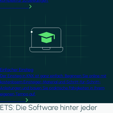
Komplexität zu bewältigen.
MMehr erfahren
Image
Einfacher Einstieg
Der Einstieg in KNX ist ganz einfach. Beginnen Sie online mit
kostenlosem Einsteiger-Material und Schritt-für-Schritt-
Anleitungen und bauen Sie praktische Fähigkeiten in Ihrem
eigenen Tempo auf.
Mehr erfahren
ETS: Die Software hinter jeder