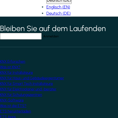
Deutsch (DE)
Englisch (EN)
Deutsch (DE)
Bleiben Sie auf dem Laufenden
*
indicates required field
Ihre E-Mail-Adresse
*
KNX Erforschen
Was ist KNX?
KNX für Installateure
KNX für Haus- und Gebäudeeigentümer
KNX für Smart Tech Installateure
KNX für Elektroplaner und -berater
KNX für Schulungszentren
KNX-Software
Was ist die ETS?
ETS herunterladen
ETS Apps