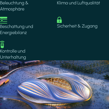
Beleuchtung &
Klima und Luftqualität
Atmosphäre
Image
Image
Sicherheit & Zugang
Beschattung und
Energiebilanz
Image
Kontrolle und
Unterhaltung