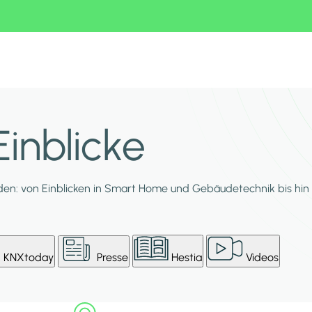
inblicke
en: von Einblicken in Smart Home und Gebäudetechnik bis hin 
KNXtoday
Presse
Hestia
Videos