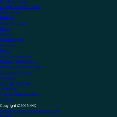
KNX Technologie
Neuigkeiten und Einblicke
Nachrichten
Einblicke
Veranstaltungen
Presse
Videos
Gemeinschaft
Hersteller
Partner
Ausbildungszentren
Freiberufliche Ausbilder
Wissenschaftliche Partner
Nationale Gruppen
Userclubs
Assoziierte Partner
Testlabore
NextGen Bildungsinstitute
Startups
Copyright ©2026 KNX
Footer
Datenschutz und Haftungsausschluss
Kontakt