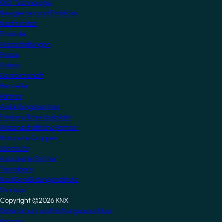
KNX Technologie
Neuigkeiten und Einblicke
Nachrichten
Einblicke
Veranstaltungen
Presse
Videos
Gemeinschaft
Hersteller
Partner
Ausbildungszentren
Freiberufliche Ausbilder
Wissenschaftliche Partner
Nationale Gruppen
Userclubs
Assoziierte Partner
Testlabore
NextGen Bildungsinstitute
Startups
Copyright ©2026 KNX
Footer
Datenschutz und Haftungsausschluss
Kontakt