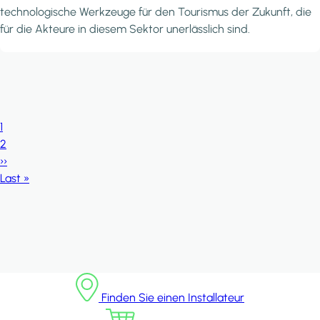
technologische Werkzeuge für den Tourismus der Zukunft, die
für die Akteure in diesem Sektor unerlässlich sind.
Seitennummerierung
Seite
1
Seite
2
Nächste Seite
››
Letzte Seite
Last »
Finden Sie einen Installateur