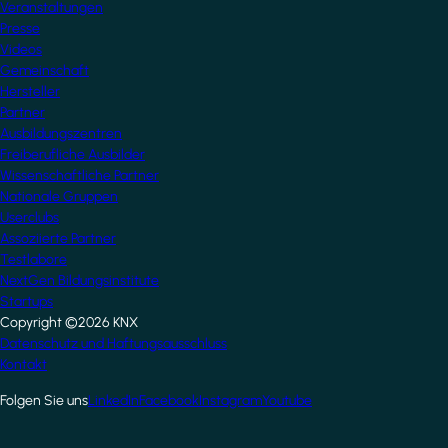
Veranstaltungen
Presse
Videos
Gemeinschaft
Hersteller
Partner
Ausbildungszentren
Freiberufliche Ausbilder
Wissenschaftliche Partner
Nationale Gruppen
Userclubs
Assoziierte Partner
Testlabore
NextGen Bildungsinstitute
Startups
Copyright ©2026 KNX
Footer
Datenschutz und Haftungsausschluss
Kontakt
Folgen Sie uns
LinkedIn
Facebook
Instagram
Youtube