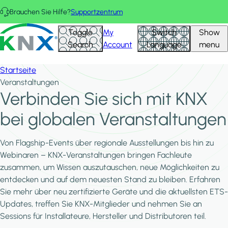
Direkt zum Inhalt
Brauchen Sie Hilfe?
Supportzentrum
Hid
KNX - Homepage
Toggle
My
Switch
Show
Filte
Search
Account
Language
menu
Startseite
Veranstaltungen
Verbinden Sie sich mit KNX
bei globalen Veranstaltungen
Von Flagship-Events über regionale Ausstellungen bis hin zu
Webinaren – KNX-Veranstaltungen bringen Fachleute
zusammen, um Wissen auszutauschen, neue Möglichkeiten zu
entdecken und auf dem neuesten Stand zu bleiben. Erfahren
Sie mehr über neu zertifizierte Geräte und die aktuellsten ETS-
Updates, treffen Sie KNX-Mitglieder und nehmen Sie an
Sessions für Installateure, Hersteller und Distributoren teil.