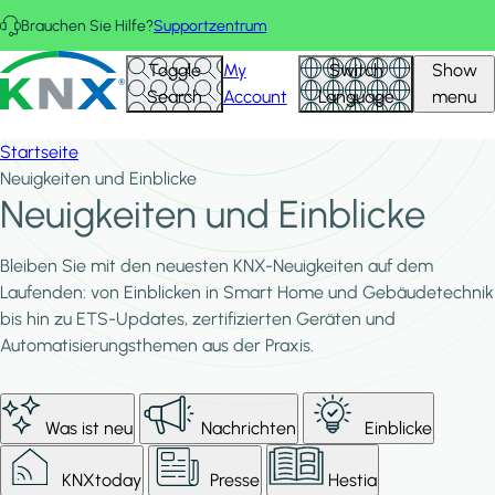
Direkt zum Inhalt
Brauchen Sie Hilfe?
Supportzentrum
KNX - Homepage
Toggle
My
Switch
Show
Search
Account
Language
menu
Startseite
Neuigkeiten und Einblicke
Neuigkeiten und Einblicke
Bleiben Sie mit den neuesten KNX-Neuigkeiten auf dem
Laufenden: von Einblicken in Smart Home und Gebäudetechnik
bis hin zu ETS-Updates, zertifizierten Geräten und
Automatisierungsthemen aus der Praxis.
Was ist neu
Nachrichten
Einblicke
KNXtoday
Presse
Hestia