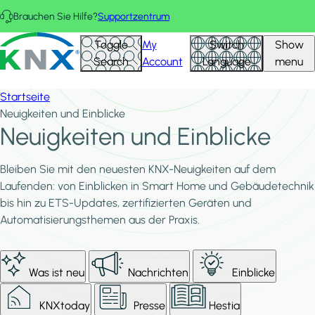
Direkt zum Inhalt
Brauchen Sie Hilfe?
Supportzentrum
KNX - Homepage
Toggle
My
Switch
Show
Search
Account
Language
menu
Startseite
Neuigkeiten und Einblicke
Neuigkeiten und Einblicke
Bleiben Sie mit den neuesten KNX-Neuigkeiten auf dem
Laufenden: von Einblicken in Smart Home und Gebäudetechnik
bis hin zu ETS-Updates, zertifizierten Geräten und
Automatisierungsthemen aus der Praxis.
Was ist neu
Nachrichten
Einblicke
KNXtoday
Presse
Hestia