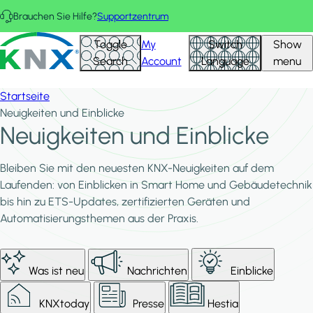
Direkt zum Inhalt
Brauchen Sie Hilfe?
Supportzentrum
KNX - Homepage
Toggle
My
Switch
Show
Search
Account
Language
menu
Startseite
Neuigkeiten und Einblicke
Neuigkeiten und Einblicke
Bleiben Sie mit den neuesten KNX-Neuigkeiten auf dem
Laufenden: von Einblicken in Smart Home und Gebäudetechnik
bis hin zu ETS-Updates, zertifizierten Geräten und
Automatisierungsthemen aus der Praxis.
Was ist neu
Nachrichten
Einblicke
KNXtoday
Presse
Hestia